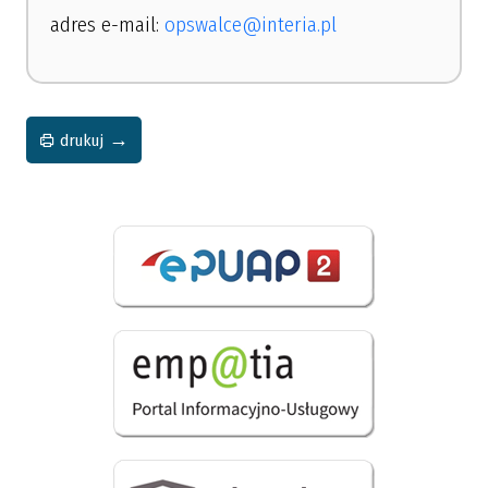
adres e-mail:
opswalce@interia.pl
drukuj